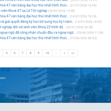
(22/07/2026 16:31)
 Khóa 47 văn bằng đại học thứ nhất hình thức...
(21/07/2026 16:09)
 viên Khoá 47 tại Lễ Tốt nghiệp
(20/07/2026 14:58)
 Khóa 47 văn bằng đại học thứ nhất hình thức...
(16/07/2026 18:24)
và giải quyết đăng ký học bổ sung học kỳ I năm...
(13/07/2026 18:03)
nghiệp đối với sinh viên Khóa 23 trình độ...
(09/07/2026 20:28)
ngoại ngữ để công nhận chuẩn đầu ra ngoại ngữ...
(29/06/2026 11:09)
 Khóa 47 văn bằng đại học thứ nhất hình thức...
(19/06/2026 08:32)
5
6
7
8
9
10
…
»
»»
t Nam
6