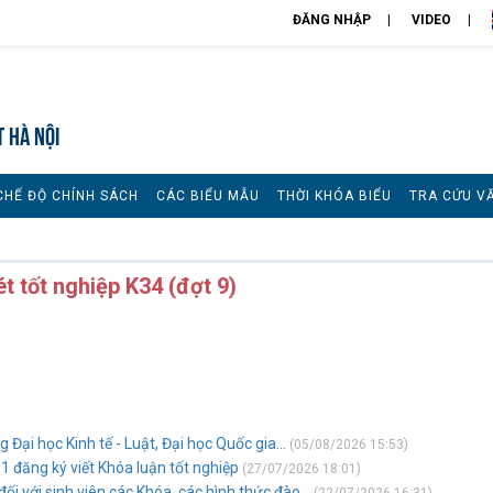
ĐĂNG NHẬP
VIDEO
T HÀ NỘI
CHẾ ĐỘ CHÍNH SÁCH
CÁC BIỂU MẪU
THỜI KHÓA BIỂU
TRA CỨU V
t tốt nghiệp K34 (đợt 9)
 Đại học Kinh tế - Luật, Đại học Quốc gia...
(05/08/2026 15:53)
 1 đăng ký viết Khóa luận tốt nghiệp
(27/07/2026 18:01)
i với sinh viên các Khóa, các hình thức đào...