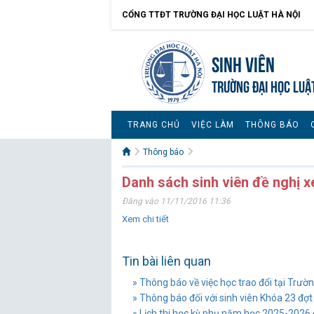
CỔNG TTĐT TRƯỜNG ĐẠI HỌC LUẬT HÀ NỘI
Sinh viên
TRƯỜNG ĐẠI HỌC LUẬ
TRANG CHỦ
VIỆC LÀM
THÔNG BÁO
Thông báo
Danh sách sinh viên đề nghị xé
Đăng vào 11/11/2016 11:36
Xem chi tiết
Tin bài liên quan
» Thông báo về việc học trao đổi tại Trường
» Thông báo đối với sinh viên Khóa 23 đợt
» Lịch thi học kỳ phụ năm học 2025-2026 đố