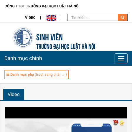
CỔNG TTĐT TRƯỜNG ĐẠI HỌC LUẬT HÀ NỘI
VIDEO
Sinh viên
TRƯỜNG ĐẠI HỌC LUẬT HÀ NỘI
Danh mục chính
Toggle
naviga
☰ Danh mục phụ
(trượt sang phải → )
Video