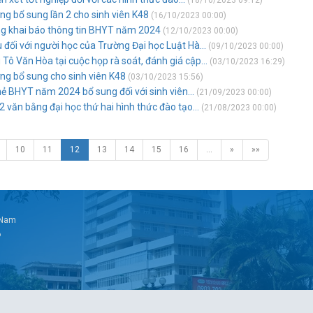
(18/10/2023 09:12)
g bổ sung lần 2 cho sinh viên K48
(16/10/2023 00:00)
ng khai báo thông tin BHYT năm 2024
(12/10/2023 00:00)
 đối với người học của Trường Đại học Luật Hà...
(09/10/2023 00:00)
Tô Văn Hòa tại cuộc họp rà soát, đánh giá cập...
(03/10/2023 16:29)
ng bổ sung cho sinh viên K48
(03/10/2023 15:56)
hẻ BHYT năm 2024 bổ sung đối với sinh viên...
(21/09/2023 00:00)
2 văn bằng đại học thứ hai hình thức đào tạo...
(21/08/2023 00:00)
10
11
12
13
14
15
16
…
»
»»
t Nam
6