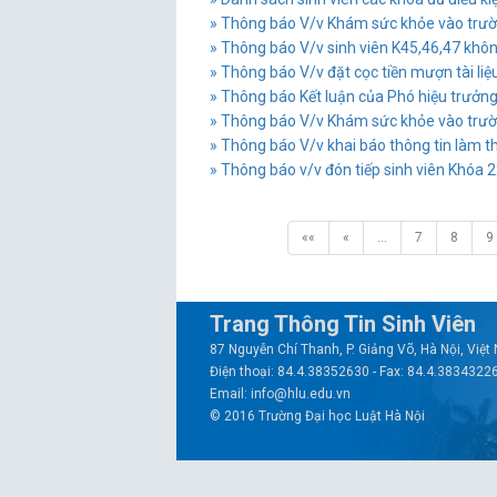
» Thông báo V/v Khám sức khỏe vào trườn
» Thông báo V/v sinh viên K45,46,47 khô
» Thông báo V/v đặt cọc tiền mượn tài liệu
» Thông báo Kết luận của Phó hiệu trưởng 
» Thông báo V/v Khám sức khỏe vào trườ
» Thông báo V/v khai báo thông tin làm t
» Thông báo v/v đón tiếp sinh viên Khóa 2
««
«
…
7
8
9
Trang Thông Tin Sinh Viên
87 Nguyễn Chí Thanh, P. Giảng Võ, Hà Nội, Việ
Điện thoại: 84.4.38352630 - Fax: 84.4.3834322
Email: info@hlu.edu.vn
© 2016 Trường Đại học Luật Hà Nội