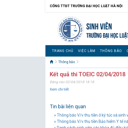
CỔNG TTĐT TRƯỜNG ĐẠI HỌC LUẬT HÀ NỘI
Sinh viên
TRƯỜNG ĐẠI HỌC LUẬ
TRANG CHỦ
VIỆC LÀM
THÔNG BÁO
Thông báo
Kết quả thi TOEIC 02/04/2018
Đăng vào 02/04/2018 18:18
Xem chi tiết
Tin bài liên quan
» Thông báo V/v thu tiền ở ký túc xá sinh
» Thông báo V/v thu tiền Bảo hiểm Y tế năm
» Danh sách sinh viên các khóa đủ điều kiện