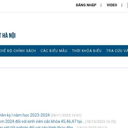
ĐĂNG NHẬP
VIDEO
T HÀ NỘI
CHẾ ĐỘ CHÍNH SÁCH
CÁC BIỂU MẪU
THỜI KHÓA BIỂU
TRA CỨU V
 viên kỳ I năm học 2023-2024
(08/11/2023 16:01)
 2024 đối với sinh viên các khóa 45,46,47 tại...
(18/10/2023 16:25)
 xét tốt nghiệp đối với các hình thức đào...