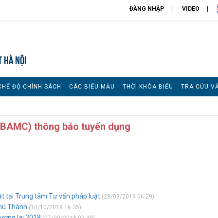
ĐĂNG NHẬP
VIDEO
T HÀ NỘI
CHẾ ĐỘ CHÍNH SÁCH
CÁC BIỂU MẪU
THỜI KHÓA BIỂU
TRA CỨU V
BAMC) thông báo tuyển dụng
ật tại Trung tâm Tư vấn pháp luật
(28/03/2019 06:29)
hú Thành
(10/10/2018 16:35)
Tương lai 2018