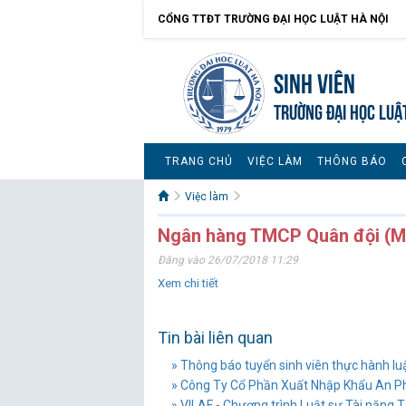
CỔNG TTĐT TRƯỜNG ĐẠI HỌC LUẬT HÀ NỘI
Sinh viên
TRƯỜNG ĐẠI HỌC LUẬ
TRANG CHỦ
VIỆC LÀM
THÔNG BÁO
Việc làm
Ngân hàng TMCP Quân đội (M
Đăng vào 26/07/2018 11:29
Xem chi tiết
Tin bài liên quan
» Thông báo tuyển sinh viên thực hành lu
» Công Ty Cổ Phần Xuất Nhập Khẩu An P
» VILAF - Chương trình Luật sư Tài năng 