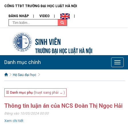
CỔNG TTĐT TRƯỜNG ĐẠI HỌC LUẬT HÀ NỘI
ĐĂNG NHẬP
VIDEO
Sinh viên
TRƯỜNG ĐẠI HỌC LUẬT HÀ NỘI
Danh mục chính
Toggle
naviga
Hệ Sau đại học
☰ Danh mục phụ
(trượt sang phải → )
Thông tin luận án của NCS Đoàn Thị Ngọc Hải
Đăng vào 10/05/2024 00:00
Xem chi tiết