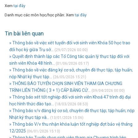
Xem
tại đây
Danh mục các môn học/học phần: Xem
tại đây
Tin bài liên quan
» Thông báo về việc xét tuyển đối với sinh viên Khóa 50 học trao
đổi học kỳ giữa Trụ sở...
(29/07/2026 00:00)
» Quyết định thành lập các Tổ Công tác quản lý thực tập đối với
sinh viên Khóa 48 hình...
(01/06/2026 05:17)
» Thông báo về việc đăng ký cơ sở, chuyên đề thực tập; tập huấn;
nộp Nhật ký thực tập...
(26/05/2026 15:21)
» THÔNG BÁO TUYỂN CHỌN SINH VIÊN THAM GIA CHƯƠNG
TRÌNH LIÊN THÔNG ( 3 + 1) CẤP BẰNG CỬ...
(09/04/2026 00:00)
» Thông báo xét tốt nghiệp đối với sinh viên Khoá 47 trình độ đại
học hình thức đào tạo...
(18/03/2026 08:53)
» Thông báo v/v đăng ký cơ sở, chuyên đề thực tập; tập huấn; nộp
Nhật ký thực tập và...
(13/01/2026 15:06)
» Thông báo V/v thu nhận khóa luận tốt nghiệp đợt bảo vệ tháng
12/2025
(06/01/2026 15:13)
» Thông báo Tuyển chọn sinh viên tham gia Chương trình liên