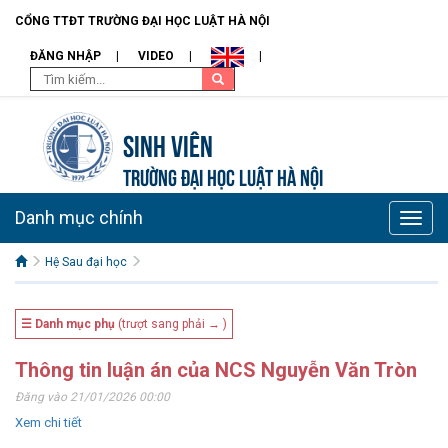
CỔNG TTĐT TRƯỜNG ĐẠI HỌC LUẬT HÀ NỘI
ĐĂNG NHẬP
VIDEO
Sinh viên
TRƯỜNG ĐẠI HỌC LUẬT HÀ NỘI
Danh mục chính
Toggle
naviga
Hệ Sau đại học
☰ Danh mục phụ
(trượt sang phải → )
Thông tin luận án của NCS Nguyễn Văn Tròn
Đăng vào 21/01/2026 00:00
Xem chi tiết