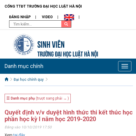
CỔNG TTĐT TRƯỜNG ĐẠI HỌC LUẬT HÀ NỘI
ĐĂNG NHẬP
VIDEO
Sinh viên
TRƯỜNG ĐẠI HỌC LUẬT HÀ NỘI
Danh mục chính
Toggle
naviga
Đại học chính quy
☰ Danh mục phụ
(trượt sang phải → )
Quyết định v/v duyệt hình thức thi kết thúc học
phần học kỳ I năm học 2019-2020
Đăng vào 10/10/2019 17:50
Xem
tại đây