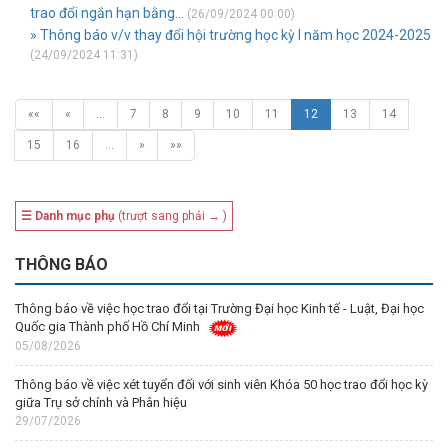
trao đổi ngắn hạn bằng...
(26/09/2024 00:00)
» Thông báo v/v thay đổi hội trường học kỳ I năm học 2024-2025
(24/09/2024 11:31)
««
«
…
7
8
9
10
11
12
13
14
15
16
…
»
»»
☰ Danh mục phụ
(trượt sang phải → )
THÔNG BÁO
Thông báo về việc học trao đổi tại Trường Đại học Kinh tế - Luật, Đại học
Quốc gia Thành phố Hồ Chí Minh
05/08/2026
Thông báo về việc xét tuyển đối với sinh viên Khóa 50 học trao đổi học kỳ
giữa Trụ sở chính và Phân hiệu
29/07/2026