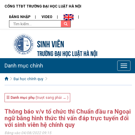
CỔNG TTĐT TRƯỜNG ĐẠI HỌC LUẬT HÀ NỘI
ĐĂNG NHẬP
VIDEO
Sinh viên
TRƯỜNG ĐẠI HỌC LUẬT HÀ NỘI
Danh mục chính
Toggle
naviga
Đại học chính quy
☰ Danh mục phụ
(trượt sang phải → )
Thông báo v/v tổ chức thi Chuẩn đầu ra Ngoại
ngữ bằng hình thức thi vấn đáp trực tuyến đối
với sinh viên hệ chính quy
Đăng vào 04/08/2022 09:15