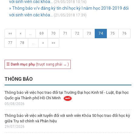
với sinh viên các khóa...
(29/05/2018 10:16)
» Thông báo v/v đăng ký tín chỉ học kỳ I năm học 2018-2019 đối
với sinh viên các khóa...
(21/05/2018 17:39)
««
«
…
69
70
71
72
73
74
75
76
77
78
…
»
»»
☰ Danh mục phụ
(trượt sang phải → )
THÔNG BÁO
Thông báo về việc học trao đổi tại Trường Đại học Kinh tế - Luật, Đại học
Quốc gia Thành phố Hồ Chí Minh
05/08/2026
Thông báo về việc xét tuyển đối với sinh viên Khóa 50 học trao đổi học kỳ
giữa Trụ sở chính và Phân hiệu
29/07/2026