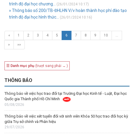
trình độ đại học chương...
(26/01/2024 10:17)
» Thông báo số 200/TB-ĐHLHN V/v hoàn thành học phí đào tạo
trình độ đại học hình thức...
(26/01/2024 10:16)
«
1
2
3
4
5
6
7
8
9
10
…
»
»»
☰ Danh mục phụ
(trượt sang phải → )
THÔNG BÁO
Thông báo về việc học trao đổi tại Trường Đại học Kinh tế - Luật, Đại học
Quốc gia Thành phố Hồ Chí Minh
05/08/2026
Thông báo về việc xét tuyển đối với sinh viên Khóa 50 học trao đổi học kỳ
giữa Trụ sở chính và Phân hiệu
29/07/2026