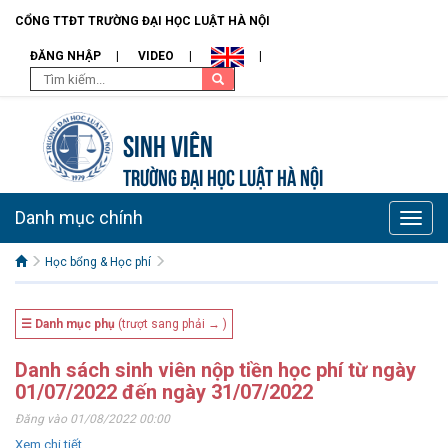
CỔNG TTĐT TRƯỜNG ĐẠI HỌC LUẬT HÀ NỘI
ĐĂNG NHẬP
VIDEO
Sinh viên
TRƯỜNG ĐẠI HỌC LUẬT HÀ NỘI
Danh mục chính
Toggle
naviga
Học bổng & Học phí
☰ Danh mục phụ
(trượt sang phải → )
Danh sách sinh viên nộp tiền học phí từ ngày
01/07/2022 đến ngày 31/07/2022
Đăng vào 01/08/2022 00:00
Xem chi tiết