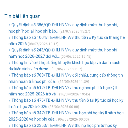
Tin bài liên quan
» Quyết định số 386/QĐ-ĐHLHN V/v quy định mức thu học phí,
học phí học lại, học phí bảo...
(21/07/2026 15:27)
» Thông báo số 1004/TB-ĐHLHN V/v thu tiền ở Ký túc xá tháng hè
năm 2026
(08/07/2026 10:16)
» Quyết định số 243/QĐ-ĐHLHN V/v quy định mức thu học phí
năm học 2026-2027 đối với...
(05/06/2026 15:45)
» Thông tin về xét học bổng khuyến khích học tập và danh sách
dự kiến sinh viên được...
(30/05/2026 21:17)
» Thông báo số 788/TB-ĐHLHN V/v đối chiếu, cung cấp thông tin
nhận hoàn trả học phí của...
(22/05/2026 11:39)
» Thông báo số 612/TB-ĐHLHN V/v thu nợ học phí từ học kỳ II
năm học 2025-2026 trở về...
(16/04/2026 19:45)
» Thông báo số 475/TB-ĐHLHN V/v thu tiền ở tại Ký túc xá học kỳ
II năm học 2025-2026
(26/03/2026 00:00)
» Thông báo số 347/TB-ĐHLHN V/v thu học phí học kỳ II năm học
2025-2026 và học phí của...
(06/03/2026 00:00)
» Thông báo số 2353/TB-ĐHLHN V/v thu nợ học phí từ học kỳ I