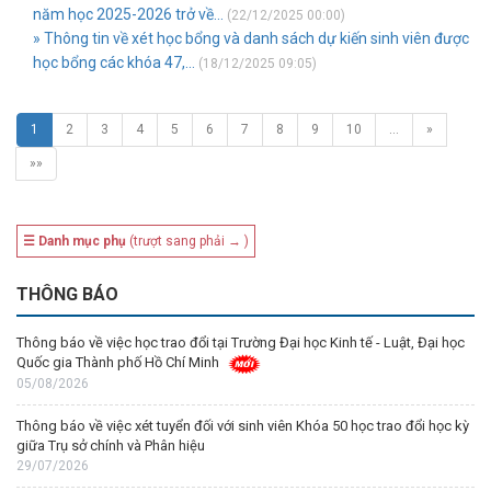
năm học 2025-2026 trở về...
(22/12/2025 00:00)
» Thông tin về xét học bổng và danh sách dự kiến sinh viên được
học bổng các khóa 47,...
(18/12/2025 09:05)
1
2
3
4
5
6
7
8
9
10
…
»
»»
☰ Danh mục phụ
(trượt sang phải → )
THÔNG BÁO
Thông báo về việc học trao đổi tại Trường Đại học Kinh tế - Luật, Đại học
Quốc gia Thành phố Hồ Chí Minh
05/08/2026
Thông báo về việc xét tuyển đối với sinh viên Khóa 50 học trao đổi học kỳ
giữa Trụ sở chính và Phân hiệu
29/07/2026