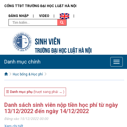
CỔNG TTĐT TRƯỜNG ĐẠI HỌC LUẬT HÀ NỘI
ĐĂNG NHẬP
VIDEO
Sinh viên
TRƯỜNG ĐẠI HỌC LUẬT HÀ NỘI
Danh mục chính
Toggle
naviga
Học bổng & Học phí
☰ Danh mục phụ
(trượt sang phải → )
Danh sách sinh viên nộp tiền học phí từ ngày
13/12/2022 đến ngày 14/12/2022
Đăng vào 15/12/2022 00:00
Xem chi tiết