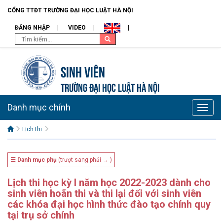
CỔNG TTĐT TRƯỜNG ĐẠI HỌC LUẬT HÀ NỘI
ĐĂNG NHẬP
VIDEO
Sinh viên
TRƯỜNG ĐẠI HỌC LUẬT HÀ NỘI
Danh mục chính
Toggle
naviga
Lịch thi
☰ Danh mục phụ
(trượt sang phải → )
Lịch thi học kỳ I năm học 2022-2023 dành cho
sinh viên hoãn thi và thi lại đối với sinh viên
các khóa đại học hình thức đào tạo chính quy
tại trụ sở chính