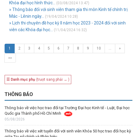
Khóa đại học hình thức...
(03/08/2024 13:47)
» Thông báo đối với sinh viên tham gia thi môn Kinh tế chính trị
Mác - Lênin ngày...
(19/04/2024 10:28)
» Lịch thi chuyên đề học kỳ II năm học 2023 - 2024 đối với sinh
viên các Khóa đại học...
(11/04/2024 16:32)
1
2
3
4
5
6
7
8
9
10
…
»
»»
☰ Danh mục phụ
(trượt sang phải → )
THÔNG BÁO
Thông báo về việc học trao đổi tại Trường Đại học Kinh tế - Luật, Đại học
Quốc gia Thành phố Hồ Chí Minh
05/08/2026
Thông báo về việc xét tuyển đối với sinh viên Khóa 50 học trao đổi học kỳ
giữa Trụ sở chính và Phân hiệu