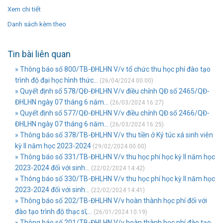
Xem chi tiết
Danh sách kèm theo
Tin bài liên quan
» Thông báo số 800/TB-ĐHLHN V/v tổ chức thu học phí đào tạo
trình độ đại học hình thức...
(26/04/2024 00:00)
» Quyết định số 578/QĐ-ĐHLHN V/v điều chỉnh QĐ số 2465/QĐ-
ĐHLHN ngày 07 tháng 6 năm...
(26/03/2024 16:27)
» Quyết định số 577/QĐ-ĐHLHN V/v điều chỉnh QĐ số 2466/QĐ-
ĐHLHN ngày 07 tháng 6 năm...
(26/03/2024 16:25)
» Thông báo số 378/TB-ĐHLHN V/v thu tiền ở Ký túc xá sinh viên
kỳ II năm học 2023-2024
(29/02/2024 00:00)
» Thông báo số 331/TB-ĐHLHN V/v thu học phí học kỳ II năm học
2023-2024 đối với sinh...
(22/02/2024 14:42)
» Thông báo số 330/TB-ĐHLHN V/v thu học phí học kỳ II năm học
2023-2024 đối với sinh...
(22/02/2024 14:41)
» Thông báo số 202/TB-ĐHLHN V/v hoàn thành học phí đối với
đào tạo trình độ thạc sĩ,...
(26/01/2024 10:19)
» Thông báo số 201/TB-ĐHLHN V/v hoàn thành học phí đào tạo