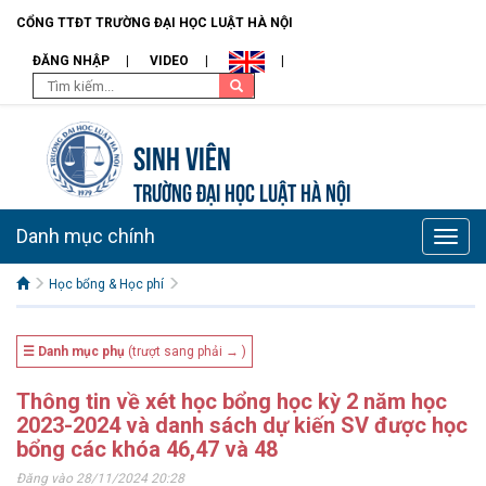
CỔNG TTĐT TRƯỜNG ĐẠI HỌC LUẬT HÀ NỘI
ĐĂNG NHẬP
VIDEO
Sinh viên
TRƯỜNG ĐẠI HỌC LUẬT HÀ NỘI
Danh mục chính
Toggle
naviga
Học bổng & Học phí
☰ Danh mục phụ
(trượt sang phải → )
Thông tin về xét học bổng học kỳ 2 năm học
2023-2024 và danh sách dự kiến SV được học
bổng các khóa 46,47 và 48
Đăng vào 28/11/2024 20:28