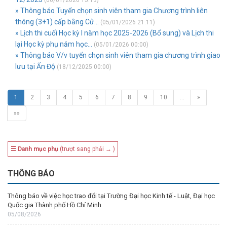
(06/01/2026 15:13)
» Thông báo Tuyển chọn sinh viên tham gia Chương trình liên
thông (3+1) cấp bằng Cử...
(05/01/2026 21:11)
» Lịch thi cuối Học kỳ I năm học 2025-2026 (Bổ sung) và Lịch thi
lại Học kỳ phụ năm học...
(05/01/2026 00:00)
» Thông báo V/v tuyển chọn sinh viên tham gia chương trình giao
lưu tại Ấn Độ
(18/12/2025 00:00)
1
2
3
4
5
6
7
8
9
10
…
»
»»
☰ Danh mục phụ
(trượt sang phải → )
THÔNG BÁO
Thông báo về việc học trao đổi tại Trường Đại học Kinh tế - Luật, Đại học
Quốc gia Thành phố Hồ Chí Minh
05/08/2026