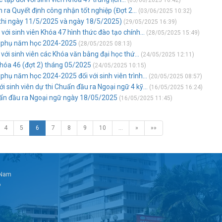
(03/06/2025 16:42)
 ra Quyết định công nhận tốt nghiệp (Đợt 2...
(03/06/2025 10:32)
 thi ngày 11/5/2025 và ngày 18/5/2025)
(29/05/2025 16:39)
với sinh viên Khóa 47 hình thức đào tạo chính...
(28/05/2025 15:49)
ỳ phụ năm học 2024-2025
(28/05/2025 08:13)
 với sinh viên các Khóa văn bằng đại học thứ...
(24/05/2025 12:11)
 Khóa 46 (đợt 2) tháng 05/2025
(24/05/2025 10:15)
phụ năm học 2024-2025 đối với sinh viên trình...
(20/05/2025 08:57)
i sinh viên dự thi Chuẩn đầu ra Ngoại ngữ 4 kỹ...
(16/05/2025 16:24)
huẩn đầu ra Ngoại ngữ ngày 18/05/2025
(16/05/2025 11:45)
4
5
6
7
8
9
10
…
»
»»
t Nam
6