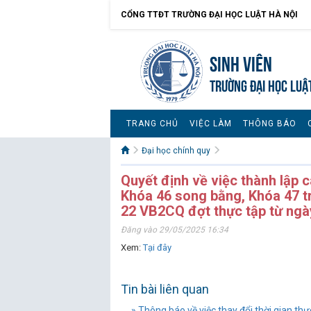
CỔNG TTĐT TRƯỜNG ĐẠI HỌC LUẬT HÀ NỘI
Sinh viên
TRƯỜNG ĐẠI HỌC LUẬ
TRANG CHỦ
VIỆC LÀM
THÔNG BÁO
Đại học chính quy
Quyết định về việc thành lập c
Khóa 46 song bằng, Khóa 47 tr
22 VB2CQ đợt thực tập từ ngà
Đăng vào 29/05/2025 16:34
Xem:
Tại đây
Tin bài liên quan
» Thông báo về việc thay đổi thời gian thực