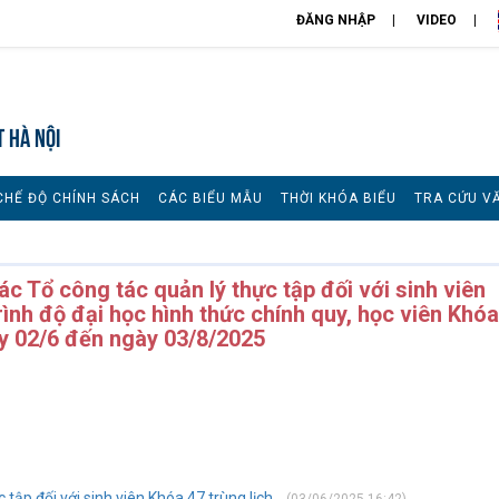
ĐĂNG NHẬP
VIDEO
T HÀ NỘI
CHẾ ĐỘ CHÍNH SÁCH
CÁC BIỂU MẪU
THỜI KHÓA BIỂU
TRA CỨU V
ác Tổ công tác quản lý thực tập đối với sinh viên
ình độ đại học hình thức chính quy, học viên Khóa
y 02/6 đến ngày 03/8/2025
 tập đối với sinh viên Khóa 47 trùng lịch...