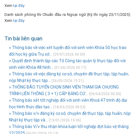
Xem
tại đây
Danh sách phòng thi Chuẩn đầu ra Ngoại ngữ (Kỳ thi ngày 23/11/2025):
Xem
tại đây
Tin bài liên quan
» Thông báo về việc xét tuyển đối với sinh viên Khóa 50 học trao
đổi học kỳ giữa Trụ sở...
(29/07/2026 00:00)
» Quyết định thành lập các Tổ Công tác quản lý thực tập đối với
sinh viên Khóa 48 hình...
(01/06/2026 05:17)
» Thông báo về việc đăng ký cơ sở, chuyên đề thực tập; tập huấn;
nộp Nhật ký thực tập...
(26/05/2026 15:21)
» THÔNG BÁO TUYỂN CHỌN SINH VIÊN THAM GIA CHƯƠNG
TRÌNH LIÊN THÔNG ( 3 + 1) CẤP BẰNG CỬ...
(09/04/2026 00:00)
» Thông báo xét tốt nghiệp đối với sinh viên Khoá 47 trình độ đại
học hình thức đào tạo...
(18/03/2026 08:53)
» Thông báo v/v đăng ký cơ sở, chuyên đề thực tập; tập huấn; nộp
Nhật ký thực tập và...
(13/01/2026 15:06)
» Thông báo V/v thu nhận khóa luận tốt nghiệp đợt bảo vệ tháng
12/2025
(06/01/2026 15:13)