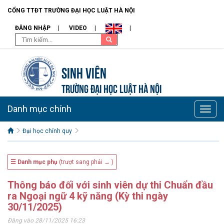
CỔNG TTĐT TRƯỜNG ĐẠI HỌC LUẬT HÀ NỘI
ĐĂNG NHẬP
VIDEO
Sinh viên
TRƯỜNG ĐẠI HỌC LUẬT HÀ NỘI
Danh mục chính
Toggle
naviga
Đại học chính quy
☰ Danh mục phụ
(trượt sang phải → )
Thông báo đối với sinh viên dự thi Chuẩn đầu
ra Ngoại ngữ 4 kỹ năng (Kỳ thi ngày
30/11/2025)
Đăng vào 28/11/2025 16:23