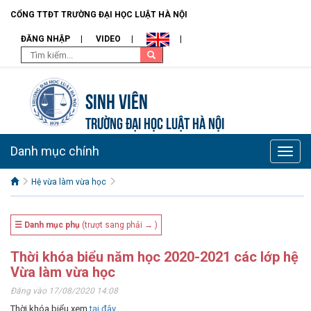
CỔNG TTĐT TRƯỜNG ĐẠI HỌC LUẬT HÀ NỘI
ĐĂNG NHẬP
VIDEO
Sinh viên
TRƯỜNG ĐẠI HỌC LUẬT HÀ NỘI
Danh mục chính
Toggle
naviga
Hệ vừa làm vừa học
☰ Danh mục phụ
(trượt sang phải → )
Thời khóa biểu năm học 2020-2021 các lớp hệ
Vừa làm vừa học
Đăng vào 17/08/2020 14:08
Thời khóa biểu xem
tại đây