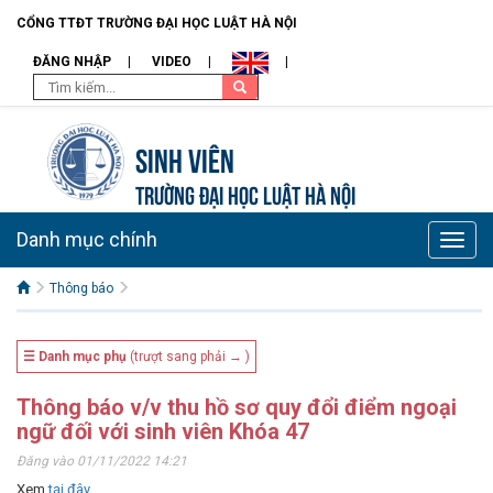
CỔNG TTĐT TRƯỜNG ĐẠI HỌC LUẬT HÀ NỘI
ĐĂNG NHẬP
VIDEO
Sinh viên
TRƯỜNG ĐẠI HỌC LUẬT HÀ NỘI
Danh mục chính
Toggle
naviga
Thông báo
☰ Danh mục phụ
(trượt sang phải → )
Thông báo v/v thu hồ sơ quy đổi điểm ngoại
ngữ đối với sinh viên Khóa 47
Đăng vào 01/11/2022 14:21
Xem
tại đây