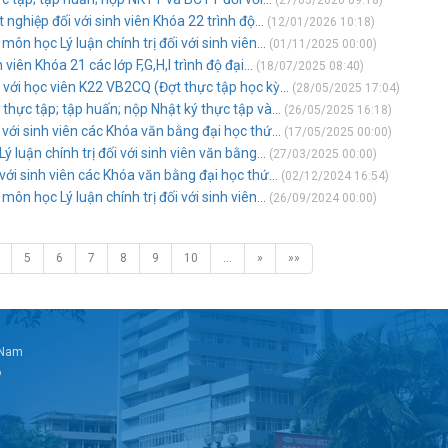
(27/05/2026 09:18)
nghiệp đối với sinh viên Khóa 22 trình độ...
(12/01/2026 10:18)
môn học Lý luận chính trị đối với sinh viên...
(01/11/2025 00:00)
viên Khóa 21 các lớp F,G,H,I trình độ đại...
(18/07/2025 08:40)
 với học viên K22 VB2CQ (Đợt thực tập học kỳ...
(28/05/2025 17:04)
thực tập; tập huấn; nộp Nhật ký thực tập và...
(26/05/2025 16:18)
 với sinh viên các Khóa văn bằng đại học thứ...
(17/05/2025 00:00)
 luận chính trị đối với sinh viên văn bằng...
(27/03/2025 00:00)
với sinh viên các Khóa văn bằng đại học thứ...
(02/12/2024 16:54)
môn học Lý luận chính trị đối với sinh viên...
(26/09/2024 00:00)
5
6
7
8
9
10
…
»
»»
t Nam
6