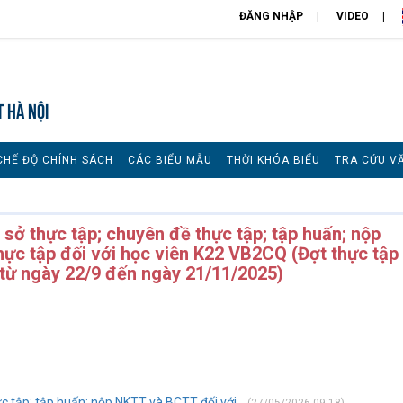
ĐĂNG NHẬP
VIDEO
T HÀ NỘI
CHẾ ĐỘ CHÍNH SÁCH
CÁC BIỂU MẪU
THỜI KHÓA BIỂU
TRA CỨU V
sở thực tập; chuyên đề thực tập; tập huấn; nộp
hực tập đối với học viên K22 VB2CQ (Đợt thực tập
 từ ngày 22/9 đến ngày 21/11/2025)
c tập; tập huấn; nộp NKTT và BCTT đối với...