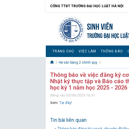
CỔNG TTĐT TRƯỜNG ĐẠI HỌC LUẬT HÀ NỘI
Sinh viên
TRƯỜNG ĐẠI HỌC LUẬ
TRANG CHỦ
VIỆC LÀM
THÔNG BÁO
Hệ văn bằng 2 chính quy
Thông báo về việc đăng ký cơ 
Nhật ký thực tập và Báo cáo t
học kỳ 1 năm học 2025 - 2026
Đăng vào 05/09/2025 16:31
Xem:
Tại đây!
Tin bài liên quan
» Thông báo đăng ký cơ sở, chuyên đề thự